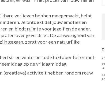
bestaan, en waarin het proces van rouw samen
jkbare verliezen hebben meegemaakt, helpt
minderen. Je ontdekt dat jouw emoties en
en en biedt ruimte voor jezelf en de ander.
k praten over je verdriet. De aanwezigheid van
zijn gegaan, zorgt voor een natuurlijke
R
herfst- en winterperiode (oktober tot en met
5 
 theemiddag op de vrijdagmiddag.
23
NI
n (creatieve) activiteit hebben rondom rouw
4 
AC