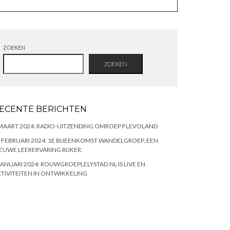
ZOEKEN
ZOEKEN
ECENTE BERICHTEN
MAART 2024: RADIO-UITZENDING OMROEP FLEVOLAND
 FEBRUARI 2024: 1E BIJEENKOMST WANDELGROEP, EEN
EUWE LEERERVARING RIJKER.
JANUARI 2024: ROUWGROEPLELYSTAD.NL IS LIVE EN
TIVITEITEN IN ONTWIKKELING