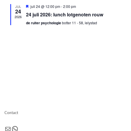
Uitgelicht
juli 24 @ 12:00 pm
-
2:00 pm
JUL
24
24 juli 2026: lunch lotgenoten rouw
2026
de ruiter psychologie
botter 11 - 58, lelystad
Contact
E-mail
WhatsApp