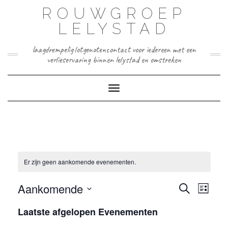
Doorgaan
ROUWGROEP
naar
inhoud
LELYSTAD
laagdrempelig lotgenotencontact voor iedereen met een
verlieservaring binnen lelystad en omstreken
Toggle navigatie
Er zijn geen aankomende evenementen.
EVEN
EVENEMEN
Aankomende
Zoeken
WEER
Lijst
ZOEKEN
NAVIG
Selecteer
EN
Laatste afgelopen Evenementen
een
WEERGEVE
NAVIGATIE
datum.